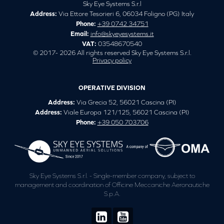
Sky Eye Systems S.r.l
Address:
Via Ettore Tesorieri 6, 06034 Foligno (PG) Italy
Phone:
+39 0742 34751
Email:
info@skyeyesystems.it
VAT:
03548670540
© 2017- 2026 All rights reserved Sky Eye Systems S.r.l.
Privacy policy
OPERATIVE DIVISION
Address:
Via Grecia 52, 56021 Cascina (PI)
Address:
Viale Europa 121/125, 56021 Cascina (PI)
Phone:
+39 050 703706
Sky Eye Systems S.r.l. - Single-member company, subject to
management and coordination of Officine Meccaniche Aeronautiche
S.p.A.